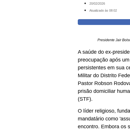
20/02/2026
Atualizado às 08:02
Presidente Jair Bol
A saúde do ex-presiden
preocupação após um r
persistentes em sua c
Militar do Distrito Fed
Pastor Robson Rodova
prisão domiciliar hum
(STF).
O líder religioso, fun
mandatário como 'assu
encontro. Embora os 