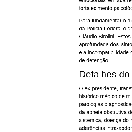
emocionais' em sua r
fortalecimento psicoló
Para fundamentar o pl
da Polícia Federal e 
Cláudio Birolini. Est
aprofundada dos 'sint
e a incompatibilidade
de detenção.
Detalhes do
O ex-presidente, tran
histórico médico de m
patologias diagnostica
da apneia obstrutiva d
sistêmica, doença do r
aderências intra-abdom