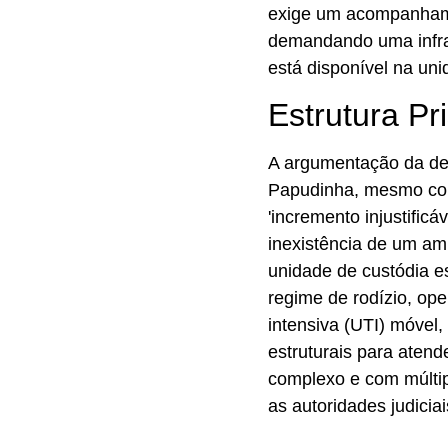
exige um acompanhame
demandando uma infra
está disponível na uni
Estrutura Pr
A argumentação da def
Papudinha, mesmo com
'incremento injustificá
inexistência de um am
unidade de custódia e
regime de rodízio, op
intensiva (UTI) móvel
estruturais para aten
complexo e com múltip
as autoridades judicia