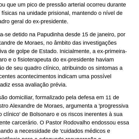
tou que um pico de pressão arterial ocorreu durante
s físicas na unidade prisional, mantendo o nível de
dro geral do ex-presidente.
ra-se detido na Papudinha desde 15 de janeiro, por
xandre de Moraes, no âmbito das investigações
iva de golpe de Estado. Inicialmente, a ex-primeira-
ro e o fisioterapeuta do ex-presidente haviam
ão de seu quadro clínico, atribuindo os sintomas a
ecentes acontecimentos indicam uma possível
adiz essa avaliação prévia.
ão domiciliar, formalizado pela defesa em 11 de
istro Alexandre de Moraes, argumenta a 'progressiva
 clínico' de Bolsonaro e os riscos inerentes à sua
nte carcerário. O Pastor Rodovalho endossou essa
hando a necessidade de 'cuidados médicos e