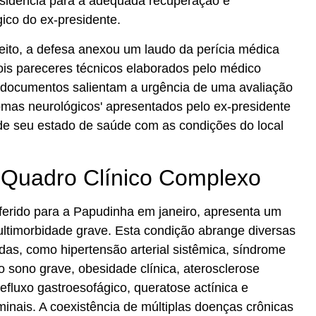
esidência para a adequada recuperação e
gico do ex-presidente.
eito, a defesa anexou um laudo da perícia médica
dois pareceres técnicos elaborados pelo médico
es documentos salientam a urgência de uma avaliação
omas neurológicos' apresentados pelo ex-presidente
 de seu estado de saúde com as condições do local
 Quadro Clínico Complexo
sferido para a Papudinha em janeiro, apresenta um
ultimorbidade grave. Esta condição abrange diversas
das, como hipertensão arterial sistêmica, síndrome
o sono grave, obesidade clínica, aterosclerose
efluxo gastroesofágico, queratose actínica e
inais. A coexistência de múltiplas doenças crônicas