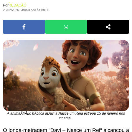
Por
REDAÇÃO
23/02/2026
Atualizado às 08:06
A animaÃ§Ã£o bÃ­blica âDavi â Nasce um Reiâ estreou 15 de janeiro nos
cinema...
O longa-metragem "Davi – Nasce um Rei" alcançou a