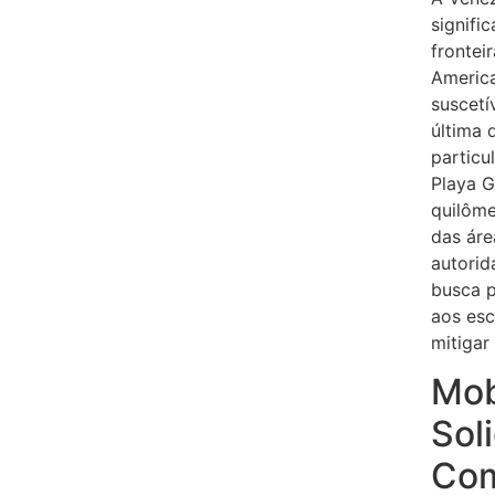
signifi
frontei
America
suscetí
última 
particu
Playa 
quilôme
das áre
autorid
busca p
aos es
mitigar
Mob
Sol
Com