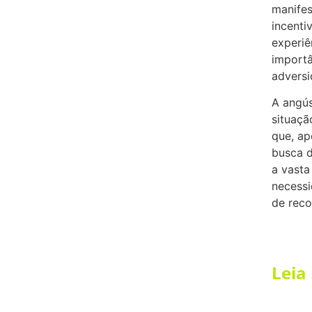
manifes
incenti
experiê
importâ
adversi
A angús
situaçã
que, ap
busca d
a vasta
necessi
de reco
Leia