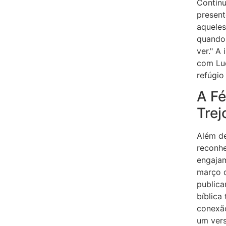
Contin
present
aquele
quando
ver." A
com Luc
refúgio
A Fé
Trej
Além de
reconhe
engajam
março d
publica
bíblica
conexã
um vers