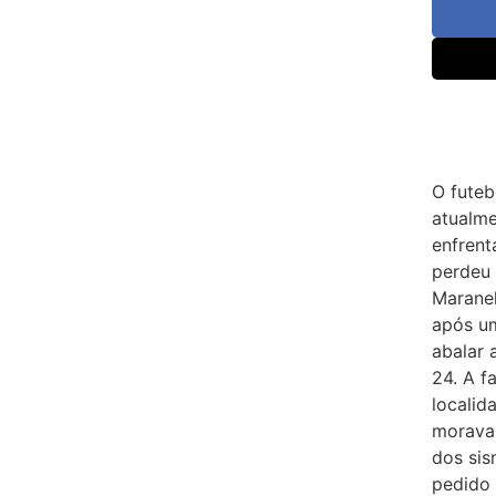
O futeb
atualme
enfrent
perdeu 
Maranel
após um
abalar 
24. A f
localid
moravam
dos sis
pedido 