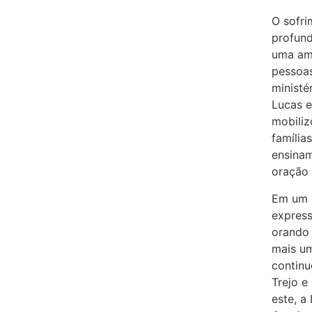
O sofri
profun
uma amp
pessoas
ministé
Lucas 
mobiliz
família
ensinam
oração 
Em um c
express
orando 
mais u
continu
Trejo e
este, a