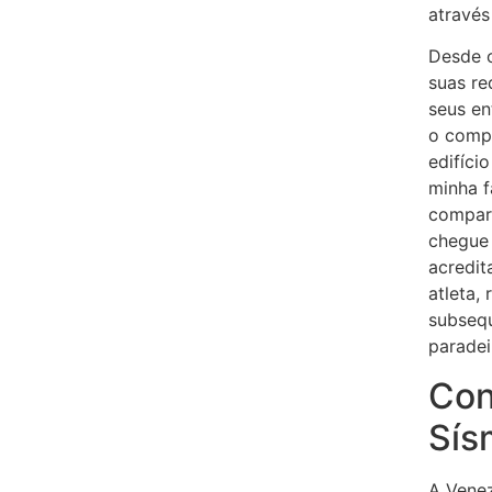
através
Desde o
suas re
seus en
o comp
edifíci
minha f
compar
chegue 
acredit
atleta,
subsequ
paradei
Con
Sís
A Venez