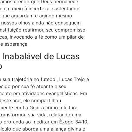
uamos crendo que Deus permanece
e em meio à incerteza, sustentando
s que aguardam e agindo mesmo
 nossos olhos ainda não conseguem
 instituição reafirmou seu compromisso
as, invocando a fé como um pilar de
 e esperança.
 Inabalável de Lucas
o
 sua trajetória no futebol, Lucas Trejo é
cido por sua fé atuante e seu
ento em atividades evangelísticas. Em
este ano, ele compartilhou
mente em La Guaira como a leitura
 transformou sua vida, relatando uma
o profunda ao meditar em Êxodo 34:10,
ículo que aborda uma aliança divina e