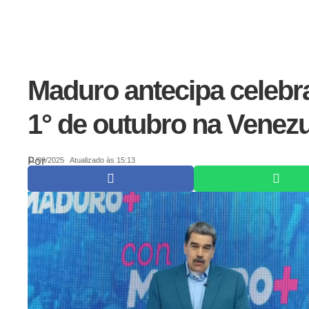
Maduro antecipa celebr
1° de outubro na Venez
Por
11/09/2025
Atualizado às 15:13