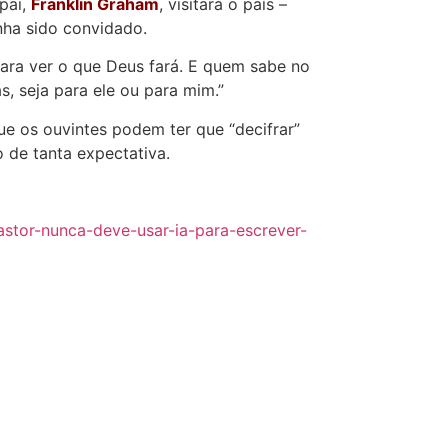
 pai,
Franklin Graham
, visitará o país –
nha sido convidado.
para ver o que Deus fará. E quem sabe no
, seja para ele ou para mim.”
ue os ouvintes podem ter que “decifrar”
 de tanta expectativa.
astor-nunca-deve-usar-ia-para-escrever-