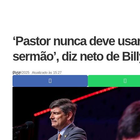
‘Pastor nunca deve usar
sermão’, diz neto de Bi
Por
05/09/2025
Atualizado às 15:27