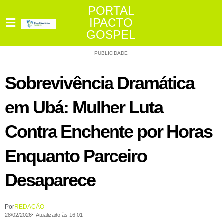
PORTAL
IPACTO
GOSPEL
PUBLICIDADE
Sobrevivência Dramática
em Ubá: Mulher Luta
Contra Enchente por Horas
Enquanto Parceiro
Desaparece
Por
REDAÇÃO
28/02/2026
Atualizado às 16:01