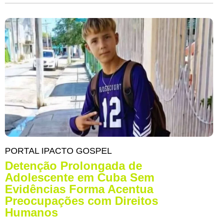
PORTAL IPACTO GOSPEL
Detenção Prolongada de
Adolescente em Cuba Sem
Evidências Forma Acentua
Preocupações com Direitos
Humanos