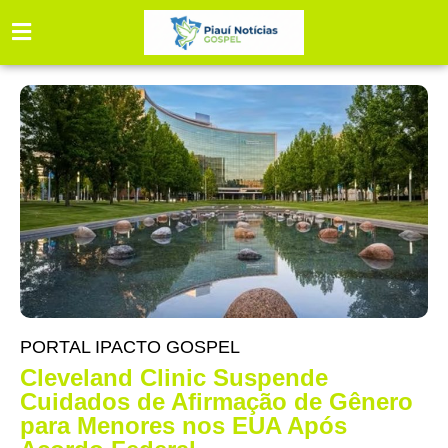
PORTAL IPACTO GOSPEL
Cleveland Clinic Suspende
Cuidados de Afirmação de Gênero
para Menores nos EUA Após