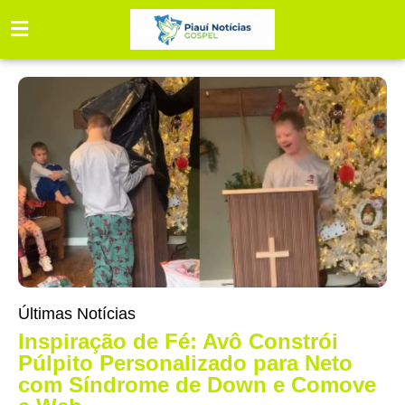
Últimas Notícias
Inspiração de Fé: Avô Constrói
Púlpito Personalizado para Neto
com Síndrome de Down e Comove