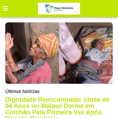
Últimas Notícias
Dignidade Reencontrada: Idosa de
94 Anos no Malawi Dorme em
Colchão Pela Primeira Vez Após