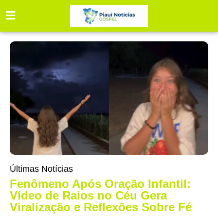
Últimas Notícias
Fenômeno Após Oração Infantil:
Vídeo de Raios no Céu Gera
Viralização e Reflexões Sobre Fé