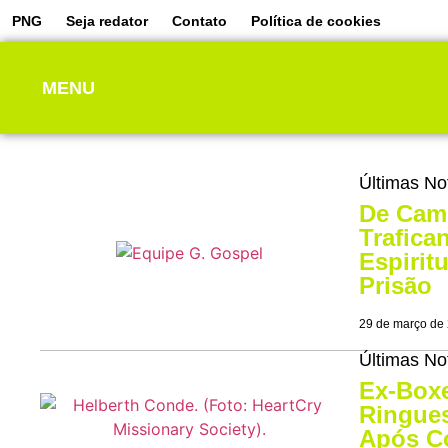
PNG
Seja redator
Contato
Política de cookies
MENU
Últimas No
De Cam
Trafica
Espirit
Prisão
29 de março de
Últimas No
Ex-Box
Ringues
Após Co