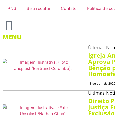
PNG
Seja redator
Contato
Política de co
MENU
Últimas Notí
Igreja A
Aprova 
Bênção 
Homoafe
18 de abril de 202
Últimas Notí
Direito 
Justiça 
Exclusão