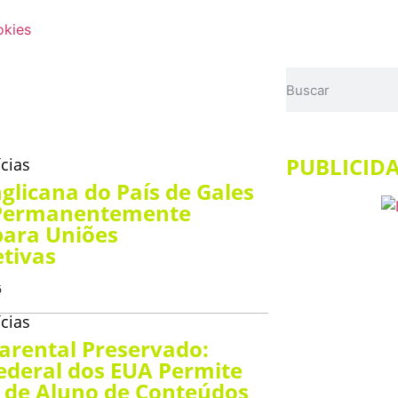
okies
PUBLICID
cias
nglicana do País de Gales
Permanentemente
para Uniões
tivas
6
cias
Parental Preservado:
Federal dos EUA Permite
 de Aluno de Conteúdos