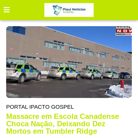
PORTAL IPACTO GOSPEL
Massacre em Escola Canadense
Choca Nação, Deixando Dez
Mortos em Tumbler Ridge