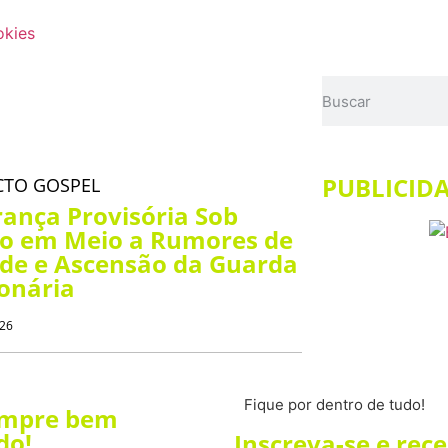
okies
PUBLICID
CTO GOSPEL
erança Provisória Sob
io em Meio a Rumores de
ade e Ascensão da Guarda
onária
026
Fique por dentro de tudo!
empre bem
do!
Inscreva-se e rec