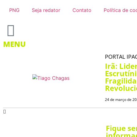
PNG
Seja redator
Contato
Política de co
MENU
PORTAL IPA
Irã: Lid
Escrutín
Fragilid
Revoluci
24 de março de 2
Fique s
informa