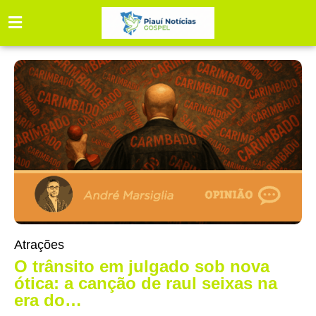
Atrações
O trânsito em julgado sob nova
ótica: a canção de raul seixas na
era do…