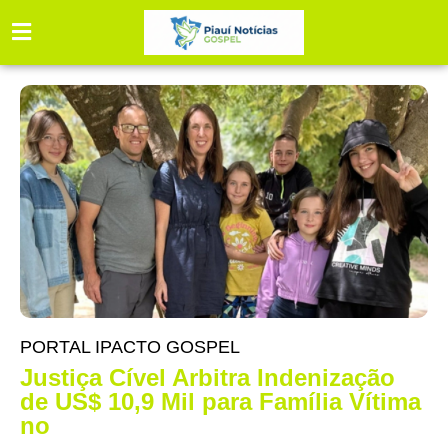
PORTAL IPACTO GOSPEL
Justiça Cível Arbitra Indenização
de US$ 10,9 Mil para Família Vítima
no