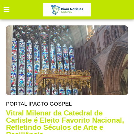
PORTAL IPACTO GOSPEL
Vitral Milenar da Catedral de
Carlisle é Eleito Favorito Nacional,
Refletindo Séculos de Arte e