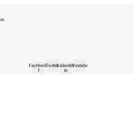
das
Facebook-
Twitter
Linkedin-
Youtube
f
in