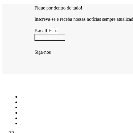
Fique por dentro de tudo!
Inscreva-se e receba nossas notícias sempre atualiza
E-mail
INSCREVER
Siga-nos
Início
ÚLTIMAS NOTÍCIAS
ARTIGOS
FAMÍLIA
JOVEM
Política de Privacidade – Piauí Notícias Gospel