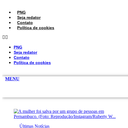
Ir
para
PNG
o
Seja redator
conteúdo
Contato
Política de cookies
PNG
Seja redator
Contato
Política de cookies
MENU
Últimas Notícias