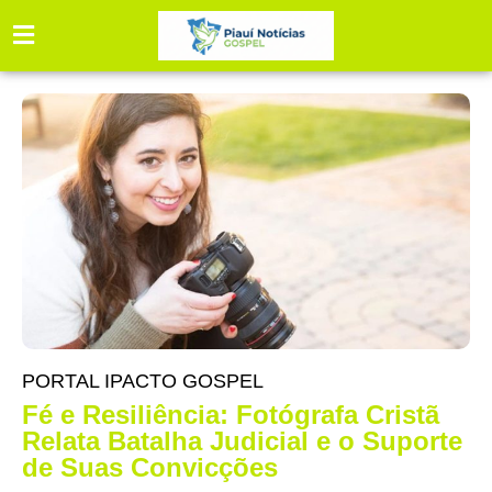
PORTAL IPACTO GOSPEL
Fé e Resiliência: Fotógrafa Cristã
Relata Batalha Judicial e o Suporte
de Suas Convicções