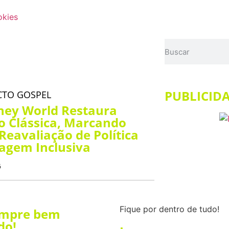
okies
PUBLICID
CTO GOSPEL
ney World Restaura
 Clássica, Marcando
 Reavaliação de Política
agem Inclusiva
6
Fique por dentro de tudo!
empre bem
do!